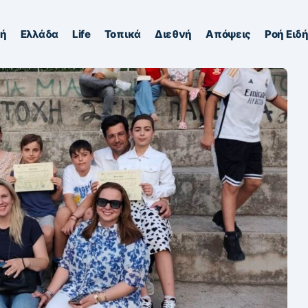
κή
Ελλάδα
Life
Τοπικά
Διεθνή
Απόψεις
Ροή Ειδ