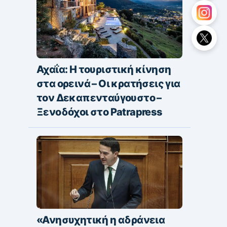
Αχαΐα: Η τουριστική κίνηση
στα ορεινά – Οι κρατήσεις για
τον Δεκαπενταύγουστο –
Ξενοδόχοι στο Patrapress
«Ανησυχητική η αδράνεια