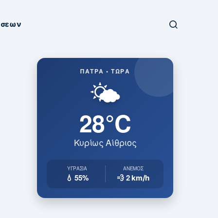
ήσεων
ΠΆΤΡΑ • ΤΏΡΑ
🌤️
28°C
Κυρίως Αίθριος
ΥΓΡΑΣΊΑ
ΆΝΕΜΟΣ
💧 55%
💨 2
km/h