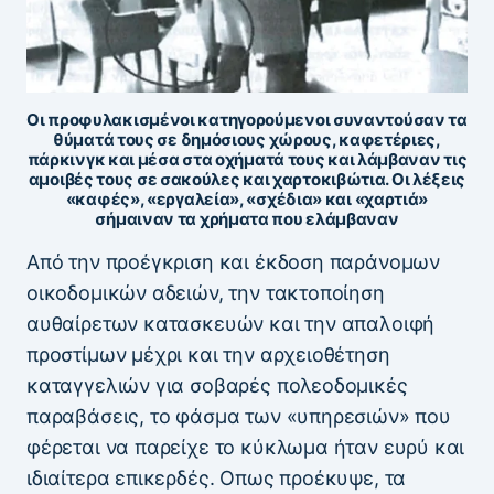
Οι προφυλακισμένοι κατηγορούμενοι συναντούσαν τα
θύματά τους σε δημόσιους χώρους, καφετέριες,
πάρκινγκ και μέσα στα οχήματά τους και λάμβαναν τις
αμοιβές τους σε σακούλες και χαρτοκιβώτια. Οι λέξεις
«καφές», «εργαλεία», «σχέδια» και «χαρτιά»
σήμαιναν τα χρήματα που ελάμβαναν
Από την προέγκριση και έκδοση παράνομων
οικοδομικών αδειών, την τακτοποίηση
αυθαίρετων κατασκευών και την απαλοιφή
προστίμων μέχρι και την αρχειοθέτηση
καταγγελιών για σοβαρές πολεοδομικές
παραβάσεις, το φάσμα των «υπηρεσιών» που
φέρεται να παρείχε το κύκλωμα ήταν ευρύ και
ιδιαίτερα επικερδές. Οπως προέκυψε, τα