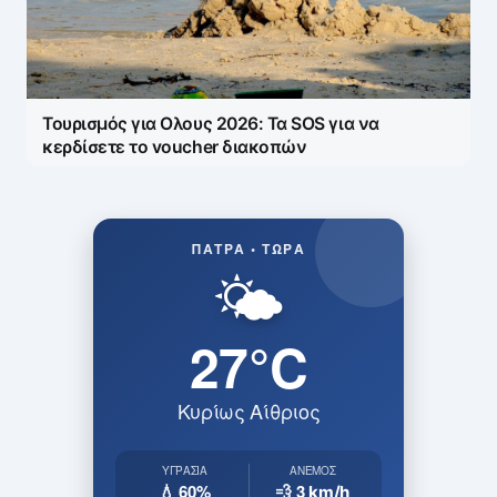
Τουρισμός για Ολους 2026: Τα SOS για να
κερδίσετε το voucher διακοπών
ΠΆΤΡΑ • ΤΏΡΑ
🌤️
27°C
Κυρίως Αίθριος
ΥΓΡΑΣΊΑ
ΆΝΕΜΟΣ
💧 60%
💨 3
km/h