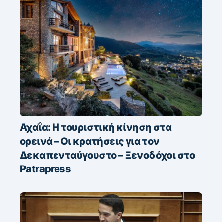
Αχαΐα: Η τουριστική κίνηση στα
ορεινά – Οι κρατήσεις για τον
Δεκαπενταύγουστο – Ξενοδόχοι στο
Patrapress