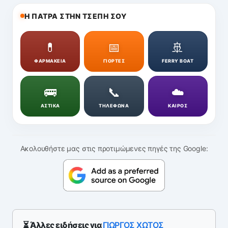
Η ΠΑΤΡΑ ΣΤΗΝ ΤΣΕΠΗ ΣΟΥ
💊
📅
🚢
ΦΑΡΜΑΚΕΙΑ
ΓΙΟΡΤΕΣ
FERRY BOAT
🚌
📞
☁️
ΑΣΤΙΚΑ
ΤΗΛΕΦΩΝΑ
ΚΑΙΡΟΣ
Ακολουθήστε μας στις προτιμώμενες πηγές της Google:
⏳ Άλλες ειδήσεις για
ΓΙΩΡΓΟΣ ΧΩΤΟΣ