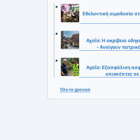
Εθελοντική αιμοδοσία στ
Αχαΐα: Η ακρίβεια οδηγ
- Ανοίγουν πατρικά
Αχαΐα: Εξασφάλιση ασφ
επισκέπτες σε
Όλο το χρονικό