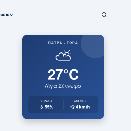
ήσεων
ΠΆΤΡΑ • ΤΏΡΑ
⛅
27°C
Λίγα Σύννεφα
ΥΓΡΑΣΊΑ
ΆΝΕΜΟΣ
💧 55%
💨 4
km/h