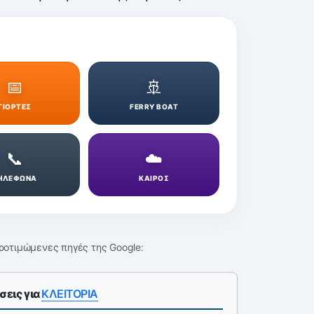
📅
🚢
ΓΙΟΡΤΕΣ
FERRY BOAT
📞
☁️
ΗΛΕΦΩΝΑ
ΚΑΙΡΟΣ
ροτιμώμενες πηγές της Google:
σεις για
ΚΛΕΙΤΟΡΙΑ