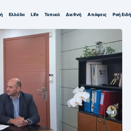
κή
Ελλάδα
Life
Τοπικά
Διεθνή
Απόψεις
Ροή Ειδ