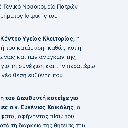
κό Γενικό Νοσοκομείο Πατρών
 Τμήματος Ιατρικής του
Κέντρο Υγείας Κλειτορίας,
η
ή του κατάρτιση, καθώς και η
νωνίας και των αναγκών της,
για τη συνέχιση και την περαιτέρω
η νέα θέση ευθύνης που
ση του Διευθυντή κατείχε για
ες ο κ. Ευγένιος Χαϊκάλης
, ο
σφατα, αφήνοντας πίσω του
τά τη διάρκεια της θητείας του.