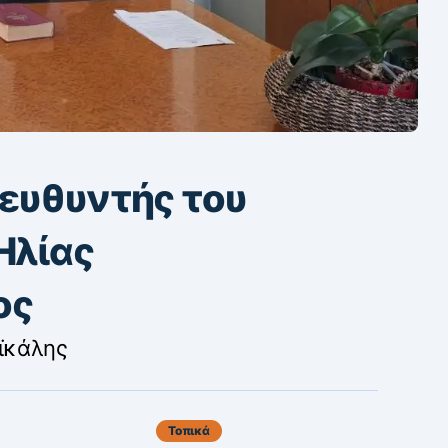
ιευθυντής του
Ηλίας
ος
αϊκάλης
Τοπικά