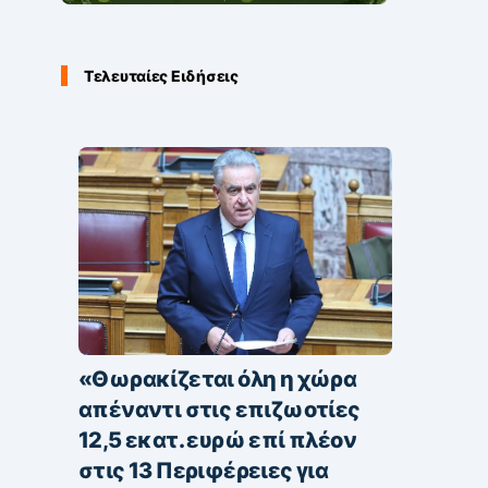
Τελευταίες Ειδήσεις
«Θωρακίζεται όλη η χώρα
απέναντι στις επιζωοτίες
12,5 εκατ. ευρώ επί πλέον
στις 13 Περιφέρειες για