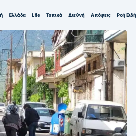
κή
Ελλάδα
Life
Τοπικά
Διεθνή
Απόψεις
Ροή Ειδ