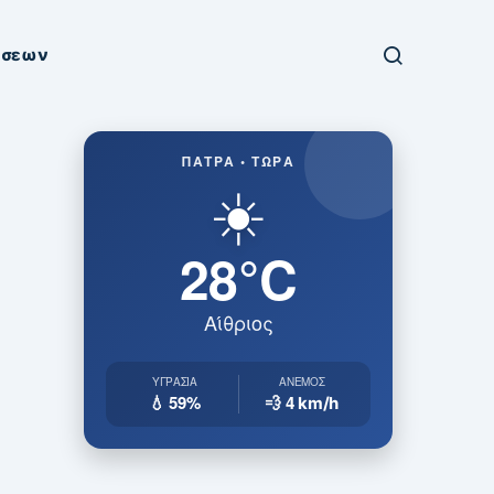
ήσεων
ΠΆΤΡΑ • ΤΏΡΑ
☀️
28°C
Αίθριος
ΥΓΡΑΣΊΑ
ΆΝΕΜΟΣ
💧 59%
💨 4
km/h