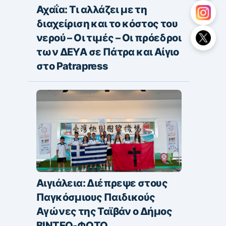
Αχαΐα: Τι αλλάζει με τη
διαχείριση και το κόστος του
νερού – Οι τιμές – Οι πρόεδροι
των ΔΕΥΑ σε Πάτρα και Αίγιο
στο Patrapress
Αιγιάλεια: Διέπρεψε στους
Παγκόσμιους Παιδικούς
Αγώνες της Ταϊβάν ο Δήμος
ΒΙΝΤΕΟ-ΦΩΤΟ