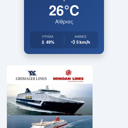
26°C
Αίθριος
ΥΓΡΑΣΊΑ
ΆΝΕΜΟΣ
💧 49%
💨 5
km/h