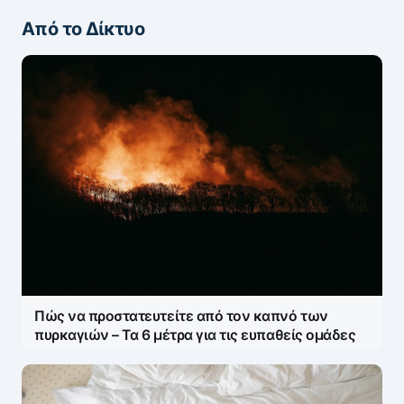
Από το Δίκτυο
ΖΩΝΤΑΝΆ ΣΧΌΛΙΑ
Πάρτε μέρος στη συζήτηση — το σχόλιό σας
ελέγχεται άμεσα από AI (Ελληνικά & Αγγλικά).
ΠΡΟΣΤΑΣΊΑ AI
Η ηλ. διεύθυνση σας δεν δημοσιεύεται.
Τα
υποχρεωτικά πεδία σημειώνονται με
*
Message
*
Πώς να προστατευτείτε από τον καπνό των
πυρκαγιών – Τα 6 μέτρα για τις ευπαθείς ομάδες