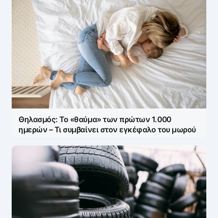
Name
*
E-mail
*
Θηλασμός: Το «θαύμα» των πρώτων 1.000
Save my name and e-mail in this browser for the
ημερών – Τι συμβαίνει στον εγκέφαλο του μωρού
next time I comment.