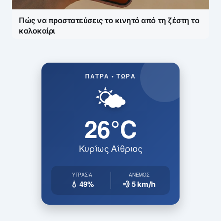
Πώς να προστατεύσεις το κινητό από τη ζέστη το
καλοκαίρι
ΠΆΤΡΑ • ΤΏΡΑ
🌤️
26°C
Κυρίως Αίθριος
ΥΓΡΑΣΊΑ
ΆΝΕΜΟΣ
💧 49%
💨 5
km/h