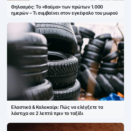
Θηλασμός: Το «θαύμα» των πρώτων 1.000
Save my name and e-mail in this browser for the
ημερών – Τι συμβαίνει στον εγκέφαλο του μωρού
next time I comment.
Ελαστικά & Καλοκαίρι: Πώς να ελέγξετε τα
λάστιχα σε 2 λεπτά πριν το ταξίδι