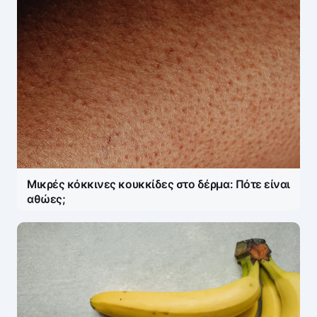
Μικρές κόκκινες κουκκίδες στο δέρμα: Πότε είναι
αθώες;