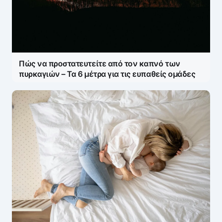
Η ηλ. διεύθυνση σας δεν δημοσιεύεται.
Τα
υποχρεωτικά πεδία σημειώνονται με
*
Message
*
Πώς να προστατευτείτε από τον καπνό των
πυρκαγιών – Τα 6 μέτρα για τις ευπαθείς ομάδες
Name
*
E-mail
*