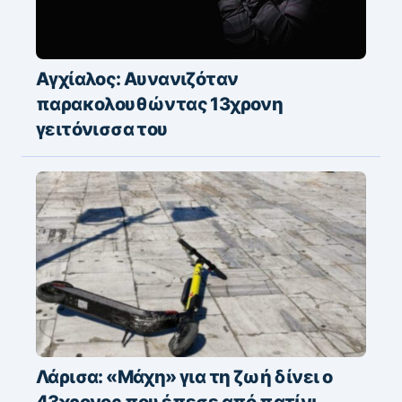
Αγχίαλος: Αυνανιζόταν
παρακολουθώντας 13χρονη
γειτόνισσα του
Λάρισα: «Μάχη» για τη ζωή δίνει ο