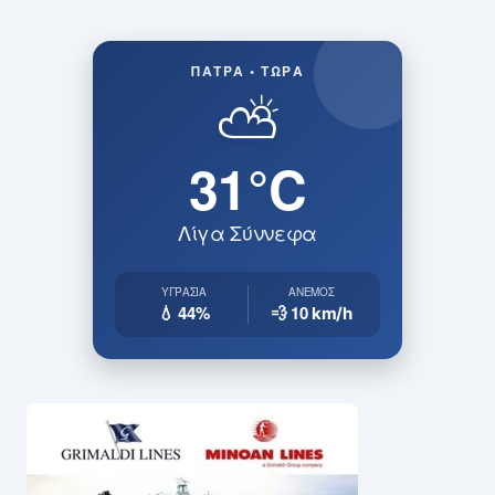
ΠΆΤΡΑ • ΤΏΡΑ
⛅
31°C
Λίγα Σύννεφα
ΥΓΡΑΣΊΑ
ΆΝΕΜΟΣ
💧 44%
💨 10
km/h