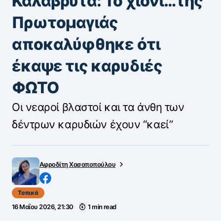
Καλάβρυτα: Το χιόνι…της
Πρωτομαγιάς
αποκαλύφθηκε ότι
έκαψε τις καρυδιές
ΦΩΤΟ
Οι νεαροί βλαστοί και τα άνθη των
δέντρων καρυδιών έχουν “καεί”
Αφροδίτη Χασαποπούλου
Τοπικά
16 Μαΐου 2026, 21:30
1 min read