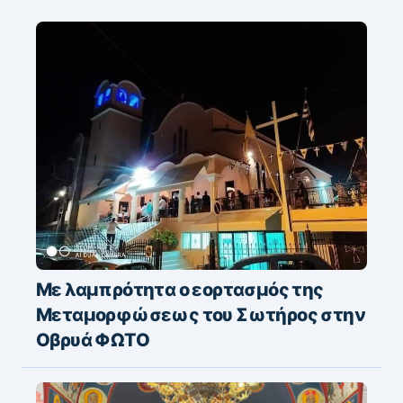
Με λαμπρότητα ο εορτασμός της
Μεταμορφώσεως του Σωτήρος στην
Οβρυά ΦΩΤΟ