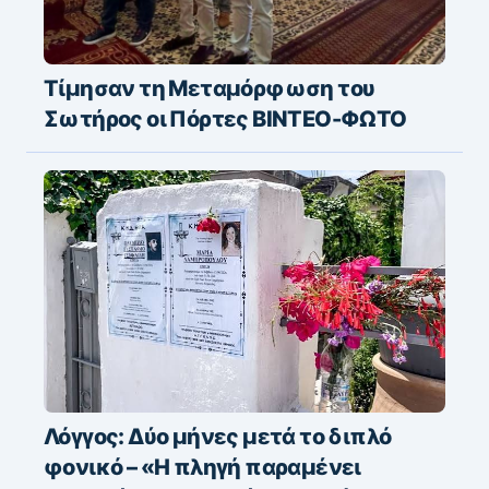
Τίμησαν τη Μεταμόρφωση του
Σωτήρος οι Πόρτες ΒΙΝΤΕΟ-ΦΩΤΟ
Λόγγος: Δύο μήνες μετά το διπλό
φονικό – «H πληγή παραμένει