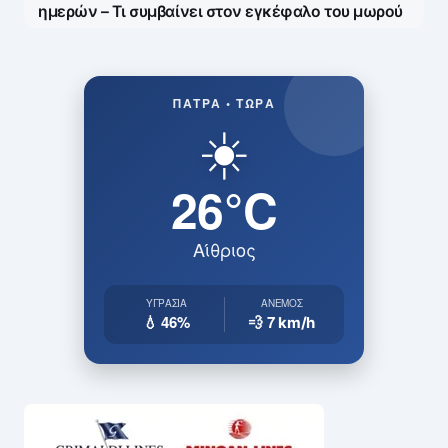
ημερών – Τι συμβαίνει στον εγκέφαλο του μωρού
ΠΆΤΡΑ • ΤΏΡΑ
☀️
26°C
Αίθριος
ΥΓΡΑΣΊΑ
ΆΝΕΜΟΣ
💧 46%
💨 7
km/h