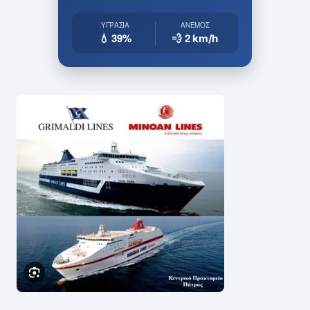
ΥΓΡΑΣΊΑ
ΆΝΕΜΟΣ
💧 39%
💨 2
km/h