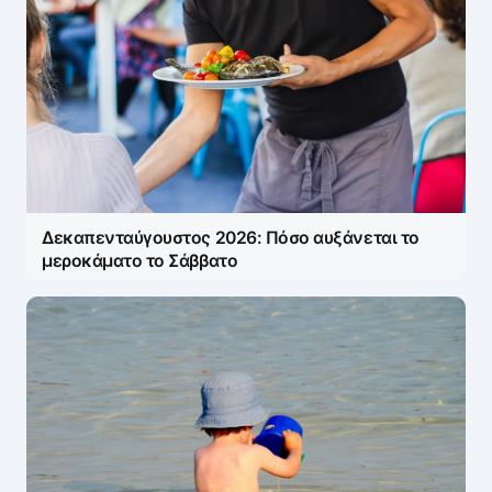
Η ηλ. διεύθυνση σας δεν δημοσιεύεται.
Τα
υποχρεωτικά πεδία σημειώνονται με
*
Message
*
Δεκαπενταύγουστος 2026: Πόσο αυξάνεται το
μεροκάματο το Σάββατο
Name
*