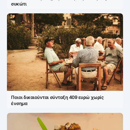
Save my name and e-mail in this browser for the
συκώτι
next time I comment.
Ποιοι δικαιούνται σύνταξη 409 ευρώ χωρίς
ένσημα