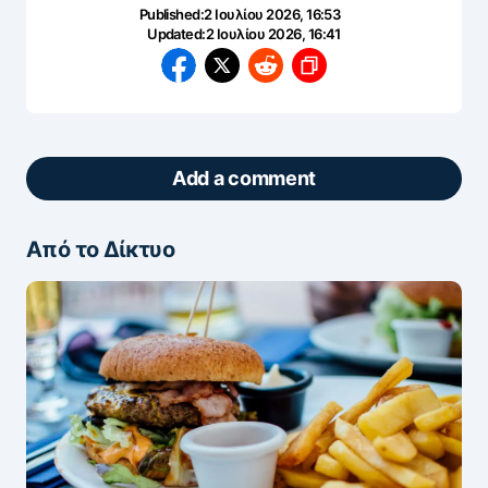
Published:
2 Ιουλίου 2026, 16:53
Updated:
2 Ιουλίου 2026, 16:41
Add a comment
Από το Δίκτυο
ΖΩΝΤΑΝΆ ΣΧΌΛΙΑ
Πάρτε μέρος στη συζήτηση — το σχόλιό σας
ελέγχεται άμεσα από AI (Ελληνικά & Αγγλικά).
ΠΡΟΣΤΑΣΊΑ AI
Η ηλ. διεύθυνση σας δεν δημοσιεύεται.
Τα