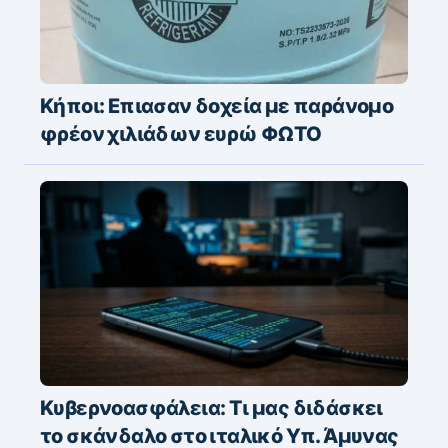
Κήποι: Επιασαν δοχεία με παράνομο
φρέον χιλιάδων ευρώ ΦΩΤΟ
Κυβερνοασφάλεια: Τι μας διδάσκει
το σκάνδαλο στο ιταλικό Υπ. Άμυνας