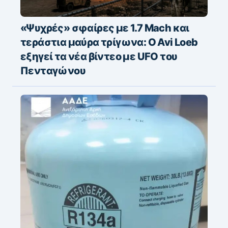
«Ψυχρές» σφαίρες με 1.7 Mach και
τεράστια μαύρα τρίγωνα: Ο Avi Loeb
εξηγεί τα νέα βίντεο με UFO του
Πενταγώνου