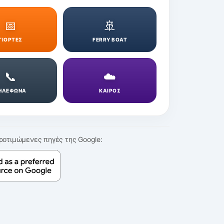
📅
🚢
ΓΙΟΡΤΕΣ
FERRY BOAT
📞
☁️
ΗΛΕΦΩΝΑ
ΚΑΙΡΟΣ
ροτιμώμενες πηγές της Google: