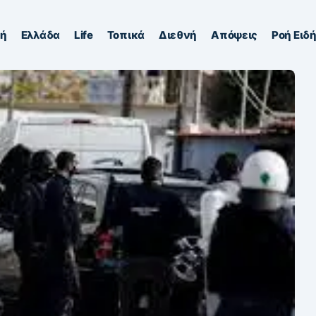
κή
Ελλάδα
Life
Τοπικά
Διεθνή
Απόψεις
Ροή Ειδ