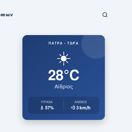
ήσεων
ΠΆΤΡΑ • ΤΏΡΑ
☀️
28°C
Αίθριος
ΥΓΡΑΣΊΑ
ΆΝΕΜΟΣ
💧 57%
💨 3
km/h