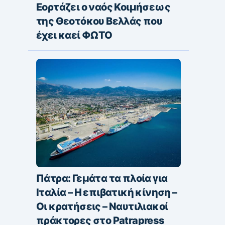
Εορτάζει ο ναός Κοιμήσεως
της Θεοτόκου Βελλάς που
έχει καεί ΦΩΤΟ
Πάτρα: Γεμάτα τα πλοία για
Ιταλία – Η επιβατική κίνηση –
Οι κρατήσεις – Ναυτιλιακοί
πράκτορες στο Patrapress