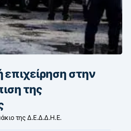
ή επιχείρηση στην
πιση της
ς
άκιο της Δ.Ε.Δ.Δ.Η.Ε.