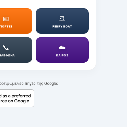
📅
🚢
ΓΙΟΡΤΕΣ
FERRY BOAT
📞
☁️
ΗΛΕΦΩΝΑ
ΚΑΙΡΟΣ
ροτιμώμενες πηγές της Google: