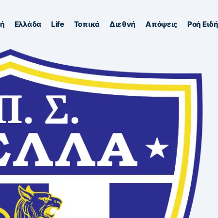
κή
Ελλάδα
Life
Τοπικά
Διεθνή
Απόψεις
Ροή Ειδ