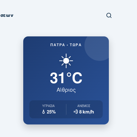
ήσεων
ΠΆΤΡΑ • ΤΏΡΑ
☀️
31°C
Αίθριος
ΥΓΡΑΣΊΑ
ΆΝΕΜΟΣ
💧 25%
💨 8
km/h