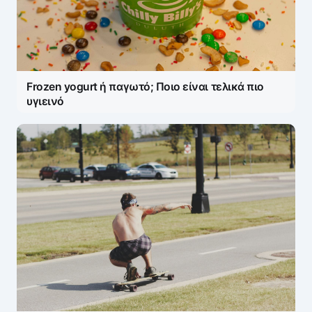
Η ηλ. διεύθυνση σας δεν δημοσιεύεται.
Τα
υποχρεωτικά πεδία σημειώνονται με
*
Message
*
Frozen yogurt ή παγωτό; Ποιο είναι τελικά πιο
υγιεινό
Name
*
E-mail
*