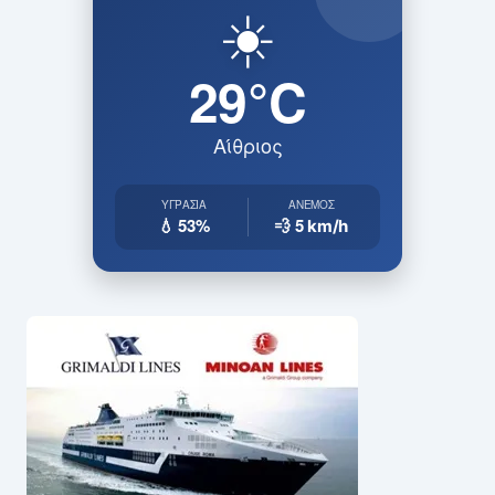
☀️
29°C
Αίθριος
ΥΓΡΑΣΊΑ
ΆΝΕΜΟΣ
💧 53%
💨 5
km/h