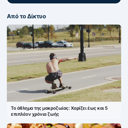
Από το Δίκτυο
ΖΩΝΤΑΝΆ ΣΧΌΛΙΑ
Πάρτε μέρος στη συζήτηση — το σχόλιό σας
ελέγχεται άμεσα από AI (Ελληνικά & Αγγλικά).
ΠΡΟΣΤΑΣΊΑ AI
Η ηλ. διεύθυνση σας δεν δημοσιεύεται.
Τα
υποχρεωτικά πεδία σημειώνονται με
*
Message
*
Το άθλημα της μακροζωίας: Χαρίζει έως και 5
επιπλέον χρόνια ζωής