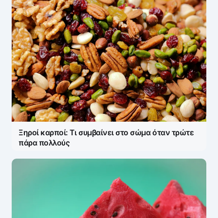
Name
*
E-mail
*
Ξηροί καρποί: Τι συμβαίνει στο σώμα όταν τρώτε
Save my name and e-mail in this browser for the
πάρα πολλούς
next time I comment.