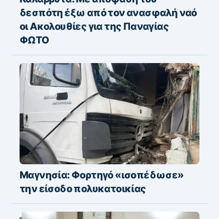
δεσπότη έξω από τον ανασφαλή ναό
οι Ακολουθίες για της Παναγίας
ΦΩΤΟ
Μαγνησία: Φορτηγό «ισοπέδωσε»
την είσοδο πολυκατοικίας