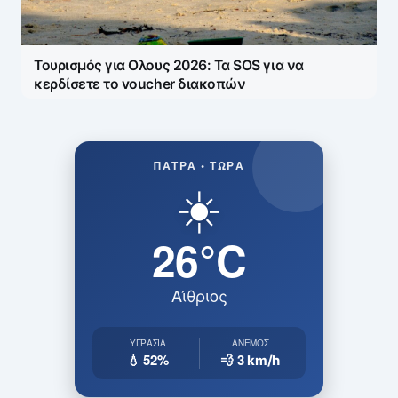
Τουρισμός για Ολους 2026: Τα SOS για να
κερδίσετε το voucher διακοπών
ΠΆΤΡΑ • ΤΏΡΑ
☀️
26°C
Αίθριος
ΥΓΡΑΣΊΑ
ΆΝΕΜΟΣ
💧 52%
💨 3
km/h