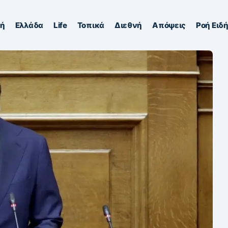
κή
Ελλάδα
Life
Τοπικά
Διεθνή
Απόψεις
Ροή Ειδ