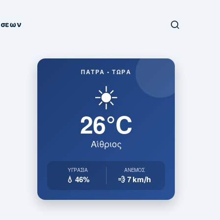
ήσεων
ΠΆΤΡΑ • ΤΏΡΑ
☀️
26°C
Αίθριος
ΥΓΡΑΣΊΑ
ΆΝΕΜΟΣ
💧 46%
💨 7
km/h