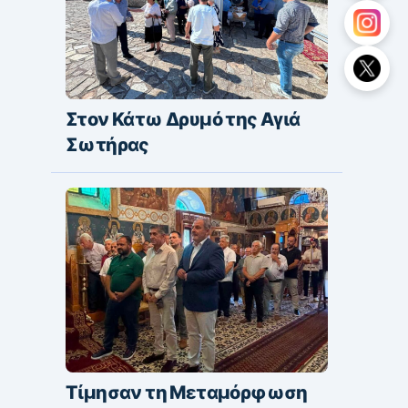
Στον Κάτω Δρυμό της Αγιά
Σωτήρας
Τίμησαν τη Μεταμόρφωση