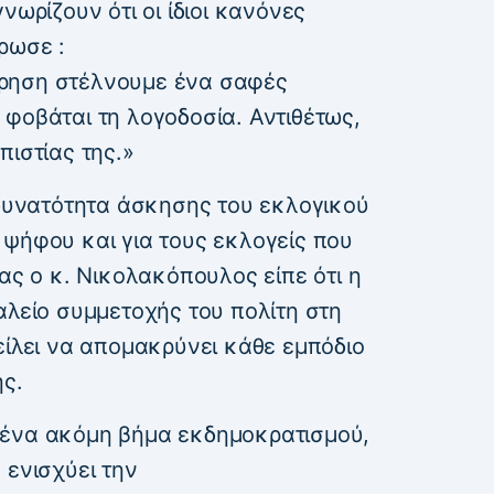
νωρίζουν ότι οι ίδιοι κανόνες
ρωσε :
ρηση στέλνουμε ένα σαφές
φοβάται τη λογοδοσία. Αντιθέτως,
πιστίας της.»
 δυνατότητα άσκησης του εκλογικού
 ψήφου και για τους εκλογείς που
ιας ο κ. Νικολακόπουλος είπε ότι η
αλείο συμμετοχής του πολίτη στη
είλει να απομακρύνει κάθε εμπόδιο
ης.
 ένα ακόμη βήμα εκδημοκρατισμού,
 ενισχύει την