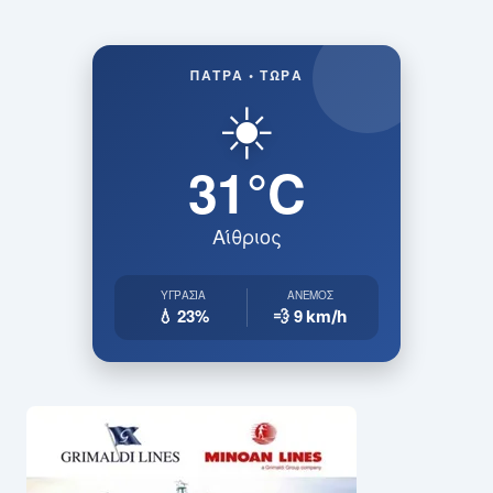
ΠΆΤΡΑ • ΤΏΡΑ
☀️
31°C
Αίθριος
ΥΓΡΑΣΊΑ
ΆΝΕΜΟΣ
💧 23%
💨 9
km/h