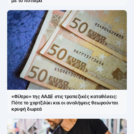
με το πότισμα
Name
*
E-mail
*
«Φίλτρο» της ΑΑΔΕ στις τραπεζικές καταθέσεις:
Save my name and e-mail in this browser for the
Πότε το χαρτζιλίκι και οι αναλήψεις θεωρούνται
next time I comment.
κρυφή δωρεά