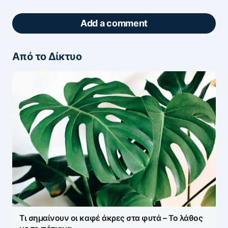
Add a comment
Από το Δίκτυο
ΖΩΝΤΑΝΆ ΣΧΌΛΙΑ
Πάρτε μέρος στη συζήτηση — το σχόλιό σας
ελέγχεται άμεσα από AI (Ελληνικά & Αγγλικά).
ΠΡΟΣΤΑΣΊΑ AI
Η ηλ. διεύθυνση σας δεν δημοσιεύεται.
Τα
υποχρεωτικά πεδία σημειώνονται με
*
Message
*
Τι σημαίνουν οι καφέ άκρες στα φυτά – Το λάθος