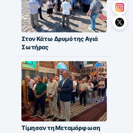
Στον Κάτω Δρυμό της Αγιά
Σωτήρας
Τίμησαν τη Μεταμόρφωση