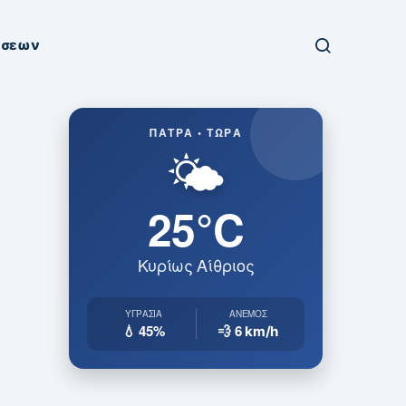
ήσεων
ΠΆΤΡΑ • ΤΏΡΑ
🌤️
25°C
Κυρίως Αίθριος
ΥΓΡΑΣΊΑ
ΆΝΕΜΟΣ
💧 45%
💨 6
km/h