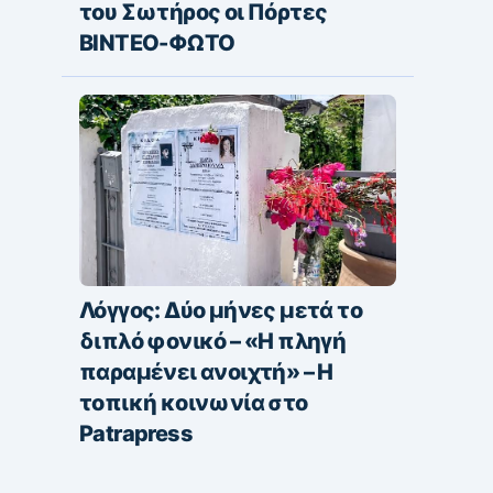
του Σωτήρος οι Πόρτες
ΒΙΝΤΕΟ-ΦΩΤΟ
Λόγγος: Δύο μήνες μετά το
διπλό φονικό – «H πληγή
παραμένει ανοιχτή» – Η
τοπική κοινωνία στο
Patrapress