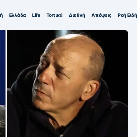
κή
Ελλάδα
Life
Τοπικά
Διεθνή
Απόψεις
Ροή Ειδ