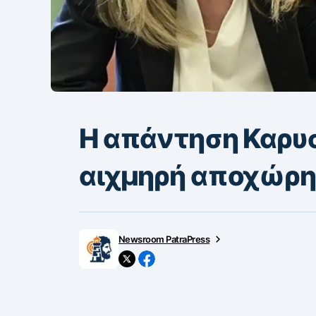
Η απάντηση Καρυ
αιχμηρή αποχώρη
Newsroom PatraPress