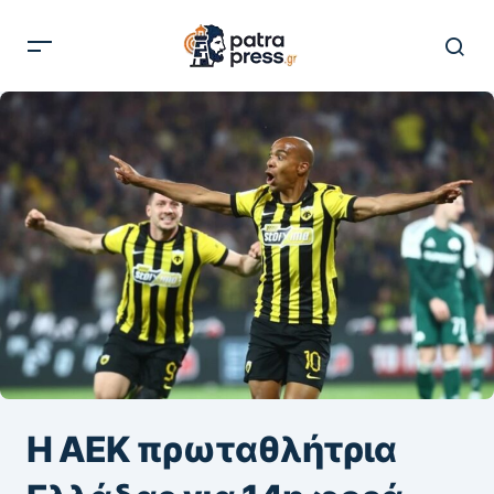
H AEK πρωταθλήτρια