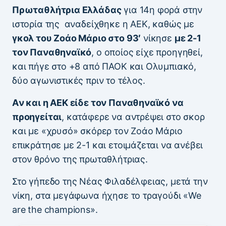
Πρωταθλήτρια Ελλάδας
για 14η φορά στην
ιστορία της αναδείχθηκε η ΑΕΚ, καθώς με
γκολ του Ζοάο Μάριο στο 93′
νίκησε
με 2-1
τον Παναθηναϊκό
, ο οποίος είχε προηγηθεί,
και πήγε στο +8 από ΠΑΟΚ και Ολυμπιακό,
δύο αγωνιστικές πριν το τέλος.
Aν και η ΑΕΚ είδε τον Παναθηναϊκό να
προηγείται
, κατάφερε να αντρέψει στο σκορ
και με «χρυσό» σκόρερ τον Ζοάο Μάριο
επικράτησε με 2-1 και ετοιμάζεται να ανέβει
στον θρόνο της πρωταθλήτριας.
Στο γήπεδο της Νέας Φιλαδέλφειας, μετά την
νίκη, στα μεγάφωνα ήχησε το τραγούδι «We
are the champions».