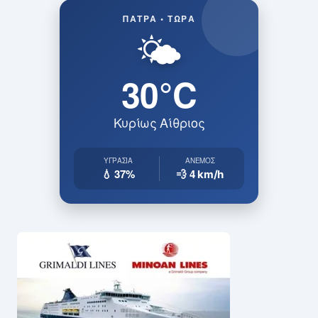
ΠΆΤΡΑ • ΤΏΡΑ
🌤️
30°C
Κυρίως Αίθριος
ΥΓΡΑΣΊΑ
ΆΝΕΜΟΣ
💧 37%
💨 4
km/h