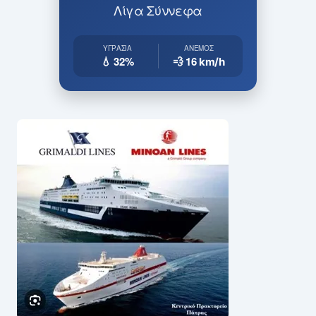
Λίγα Σύννεφα
ΥΓΡΑΣΊΑ
ΆΝΕΜΟΣ
💧 32%
💨 16
km/h