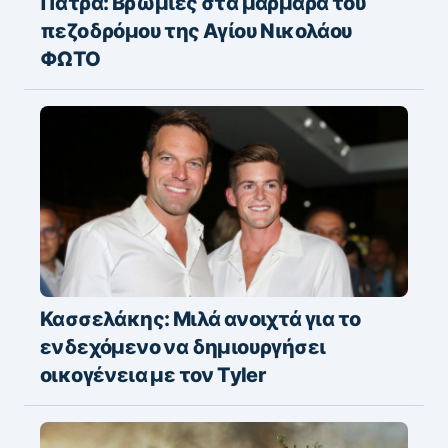
Πάτρα: Βρωμιές στα μάρμαρα του
πεζοδρόμου της Αγίου Νικολάου
ΦΩΤΟ
Κασσελάκης: Μιλά ανοιχτά για το
ενδεχόμενο να δημιουργήσει
οικογένεια με τον Tyler