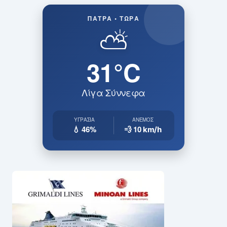
ΠΆΤΡΑ • ΤΏΡΑ
⛅
31°C
Λίγα Σύννεφα
ΥΓΡΑΣΊΑ
ΆΝΕΜΟΣ
💧 46%
💨 10
km/h