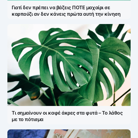
Γιατί δεν πρέπει να βάζεις ΠΟΤΕ μαχαίρι σε
Save my name and e-mail in this browser for the
καρπούζι αν δεν κάνεις πρώτα αυτή την κίνηση
next time I comment.
Τι σημαίνουν οι καφέ άκρες στα φυτά – Το λάθος
με το πότισμα