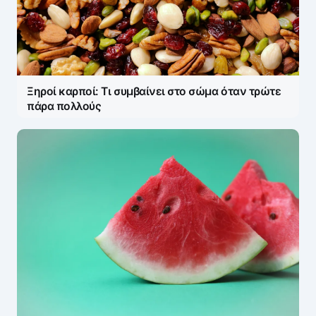
Η ηλ. διεύθυνση σας δεν δημοσιεύεται.
Τα
υποχρεωτικά πεδία σημειώνονται με
*
Message
*
Ξηροί καρποί: Τι συμβαίνει στο σώμα όταν τρώτε
πάρα πολλούς
Name
*
E-mail
*