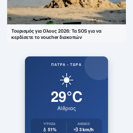
Τουρισμός για Ολους 2026: Τα SOS για να
κερδίσετε το voucher διακοπών
ΠΆΤΡΑ • ΤΏΡΑ
☀️
29°C
Αίθριος
ΥΓΡΑΣΊΑ
ΆΝΕΜΟΣ
💧 51%
💨 3
km/h