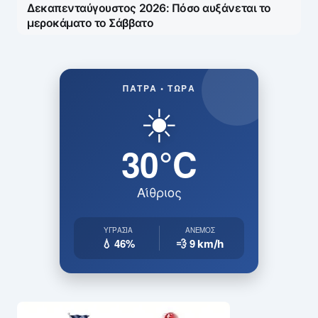
Δεκαπενταύγουστος 2026: Πόσο αυξάνεται το
μεροκάματο το Σάββατο
ΠΆΤΡΑ • ΤΏΡΑ
☀️
30°C
Αίθριος
ΥΓΡΑΣΊΑ
ΆΝΕΜΟΣ
💧 46%
💨 9
km/h