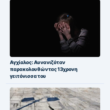
Αγχίαλος: Αυνανιζόταν
παρακολουθώντας 13χρονη
γειτόνισσα του