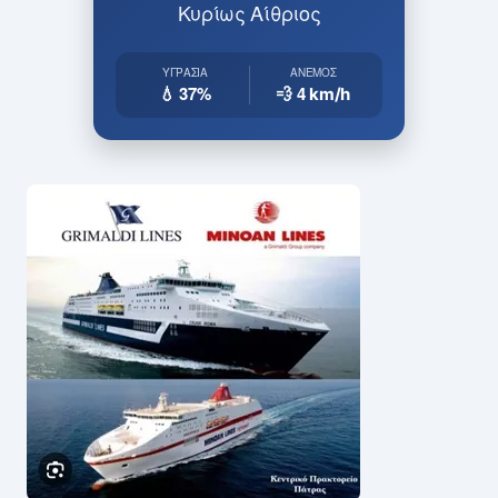
Κυρίως Αίθριος
ΥΓΡΑΣΊΑ
ΆΝΕΜΟΣ
💧 37%
💨 4
km/h