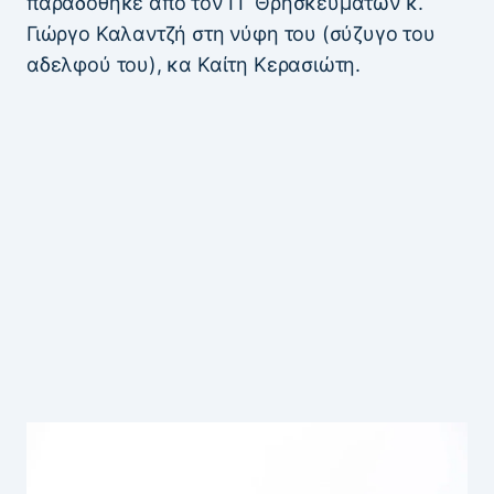
παραδόθηκε από τον ΓΓ Θρησκευμάτων κ.
Γιώργο Καλαντζή στη νύφη του (σύζυγο του
αδελφού του), κα Καίτη Κερασιώτη.