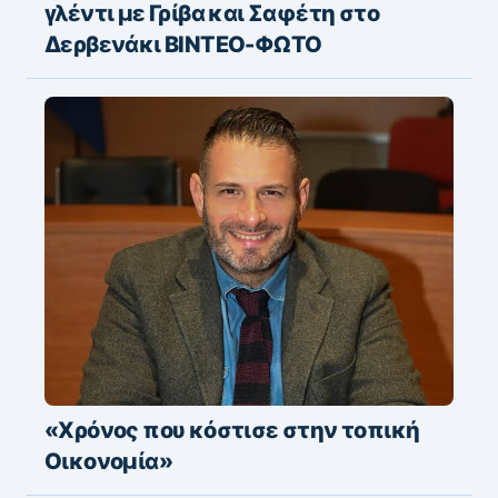
γλέντι με Γρίβα και Σαφέτη στο
Δερβενάκι ΒΙΝΤΕΟ-ΦΩΤΟ
«Χρόνος που κόστισε στην τοπική
Οικονομία»