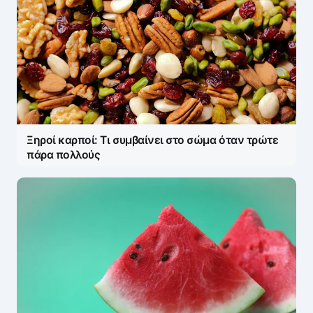
Η ηλ. διεύθυνση σας δεν δημοσιεύεται.
Τα
υποχρεωτικά πεδία σημειώνονται με
*
Message
*
Ξηροί καρποί: Τι συμβαίνει στο σώμα όταν τρώτε
πάρα πολλούς
Name
*