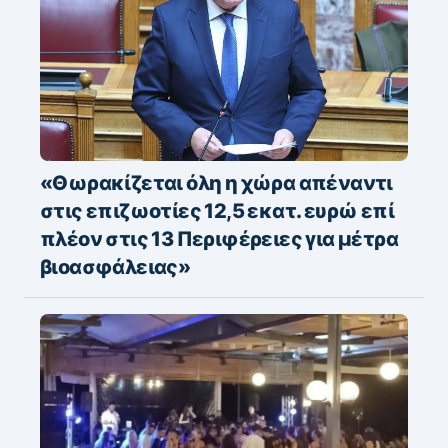
«Θωρακίζεται όλη η χώρα απέναντι
στις επιζωοτίες 12,5 εκατ. ευρώ επί
πλέον στις 13 Περιφέρειες για μέτρα
βιοασφάλειας»