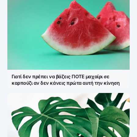
Name
*
E-mail
*
Γιατί δεν πρέπει να βάζεις ΠΟΤΕ μαχαίρι σε
Save my name and e-mail in this browser for the
καρπούζι αν δεν κάνεις πρώτα αυτή την κίνηση
next time I comment.