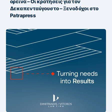
ορεινά – Οι κρατήσεις για τον
Δεκαπενταύγουστο – Ξενοδόχοι στο
Patrapress