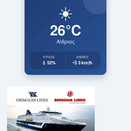
☀️
26°C
Αίθριος
ΥΓΡΑΣΊΑ
ΆΝΕΜΟΣ
💧 52%
💨 3
km/h