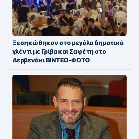
Ξεσηκώθηκαν στο μεγάλο δημοτικό
γλέντι με Γρίβα και Σαφέτη στο
Δερβενάκι ΒΙΝΤΕΟ-ΦΩΤΟ