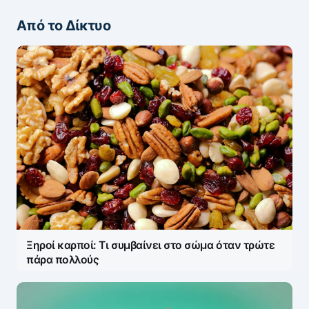
Από το Δίκτυο
ΖΩΝΤΑΝΆ ΣΧΌΛΙΑ
Πάρτε μέρος στη συζήτηση — το σχόλιό σας
ελέγχεται άμεσα από AI (Ελληνικά & Αγγλικά).
ΠΡΟΣΤΑΣΊΑ AI
Η ηλ. διεύθυνση σας δεν δημοσιεύεται.
Τα
υποχρεωτικά πεδία σημειώνονται με
*
Message
*
Ξηροί καρποί: Τι συμβαίνει στο σώμα όταν τρώτε
πάρα πολλούς