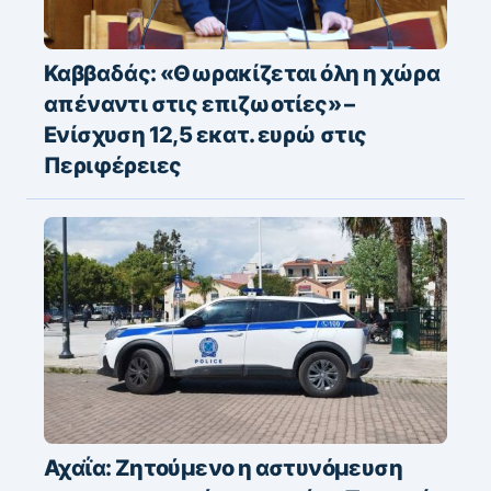
Καββαδάς: «Θωρακίζεται όλη η χώρα
απέναντι στις επιζωοτίες» –
Ενίσχυση 12,5 εκατ. ευρώ στις
Περιφέρειες
Αχαΐα: Ζητούμενο η αστυνόμευση