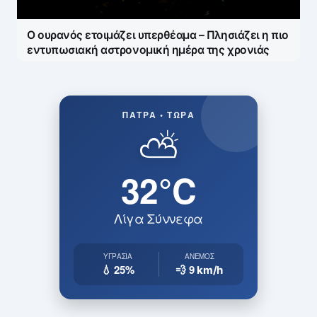
Ο ουρανός ετοιμάζει υπερθέαμα – Πλησιάζει η πιο
εντυπωσιακή αστρονομική ημέρα της χρονιάς
ΠΆΤΡΑ • ΤΏΡΑ
⛅
32°C
Λίγα Σύννεφα
ΥΓΡΑΣΊΑ
ΆΝΕΜΟΣ
💧 25%
💨 9
km/h