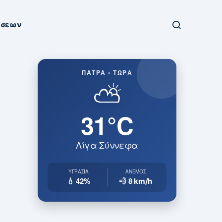
ήσεων
ΠΆΤΡΑ • ΤΏΡΑ
⛅
31°C
Λίγα Σύννεφα
ΥΓΡΑΣΊΑ
ΆΝΕΜΟΣ
💧 42%
💨 8
km/h