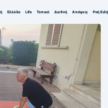
κή
Ελλάδα
Life
Τοπικά
Διεθνή
Απόψεις
Ροή Ειδ