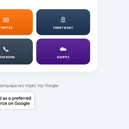
📅
🚢
ΓΙΟΡΤΕΣ
FERRY BOAT
📞
☁️
ΗΛΕΦΩΝΑ
ΚΑΙΡΟΣ
ροτιμώμενες πηγές της Google: