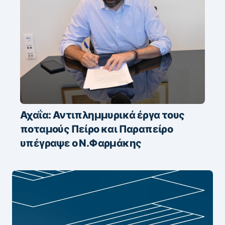
Αχαΐα: Αντιπλημμυρικά έργα τους
ποταμούς Πείρο και Παραπείρο
υπέγραψε ο Ν.Φαρμάκης