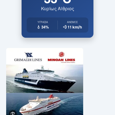
Κυρίως Αίθριος
ΥΓΡΑΣΊΑ
ΆΝΕΜΟΣ
💧 34%
💨 11
km/h