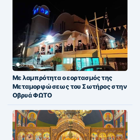
Με λαμπρότητα ο εορτασμός της
Μεταμορφώσεως του Σωτήρος στην
Οβρυά ΦΩΤΟ