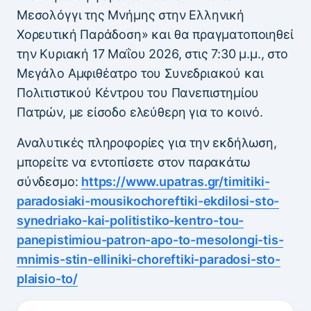
Μεσολόγγι της Μνήμης στην Ελληνική
Χορευτική Παράδοση» και θα πραγματοποιηθεί
την Κυριακή 17 Μαΐου 2026, στις 7:30 μ.μ., στο
Μεγάλο Αμφιθέατρο του Συνεδριακού και
Πολιτιστικού Κέντρου του Πανεπιστημίου
Πατρών, με είσοδο ελεύθερη για το κοινό.
Αναλυτικές πληροφορίες για την εκδήλωση,
μπορείτε να εντοπίσετε στον παρακάτω
σύνδεσμο:
https://www.upatras.gr/
timitiki-
paradosiaki-
mousikochoreftiki-ekdilosi-
sto-
synedriako-kai-
politistiko-kentro-tou-
panepistimiou-patron-apo-to-
mesolongi-tis-
mnimis-stin-
elliniki-choreftiki-paradosi-
sto-
plaisio-to/