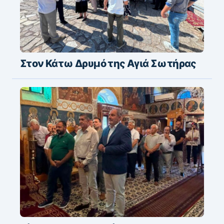
Στον Κάτω Δρυμό της Αγιά Σωτήρας