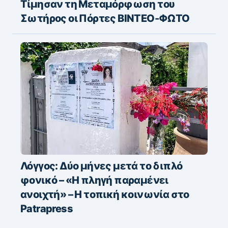
Τίμησαν τη Μεταμόρφωση του
Σωτήρος οι Πόρτες ΒΙΝΤΕΟ-ΦΩΤΟ
Λόγγος: Δύο μήνες μετά το διπλό
φονικό – «H πληγή παραμένει
ανοιχτή» – Η τοπική κοινωνία στο
Patrapress