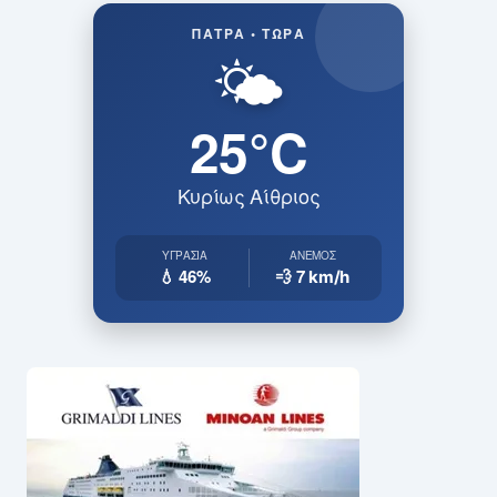
ΠΆΤΡΑ • ΤΏΡΑ
🌤️
25°C
Κυρίως Αίθριος
ΥΓΡΑΣΊΑ
ΆΝΕΜΟΣ
💧 46%
💨 7
km/h