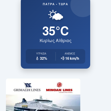
ΠΆΤΡΑ • ΤΏΡΑ
🌤️
35°C
Κυρίως Αίθριος
ΥΓΡΑΣΊΑ
ΆΝΕΜΟΣ
💧 32%
💨 16
km/h