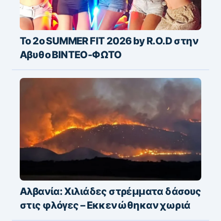
Το 2o SUMMER FIT 2026 by R.O.D στην
Αβυθο ΒΙΝΤΕΟ-ΦΩΤΟ
Αλβανία: Χιλιάδες στρέμματα δάσους
στις φλόγες – Εκκενώθηκαν χωριά