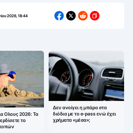
νίου 2026, 18:44
Δεν ανοίγει η μπάρα στα
διόδια με το e-pass ενώ έχει
ια Ολους 2026: Τα
χρήματα «μέσα»;
κερδίσετε το
ακοπών