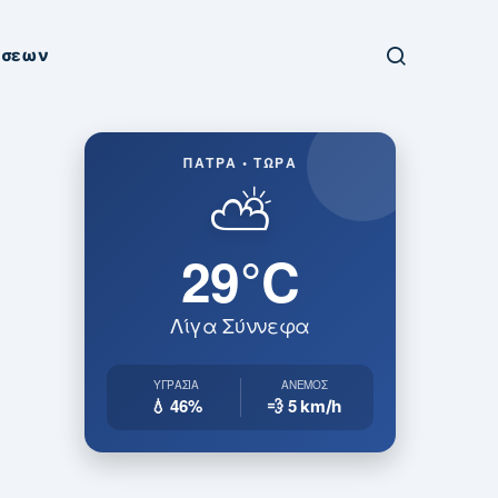
ήσεων
ΠΆΤΡΑ • ΤΏΡΑ
⛅
29°C
Λίγα Σύννεφα
ΥΓΡΑΣΊΑ
ΆΝΕΜΟΣ
💧 46%
💨 5
km/h