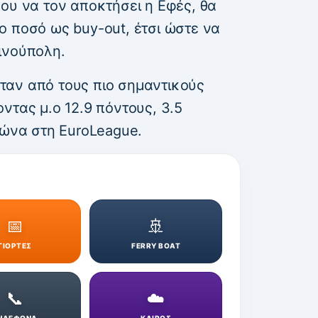
ου να τον αποκτήσει η Εφές, θα
ο ποσό ως buy-out, έτσι ώστε να
ινούπολη.
ταν από τους πιο σημαντικούς
ντας μ.ο 12.9 πόντους, 3.5
γώνα στη EuroLeague.
📅
🚢
ΓΙΟΡΤΕΣ
FERRY BOAT
📞
☁️
ΗΛΕΦΩΝΑ
ΚΑΙΡΟΣ