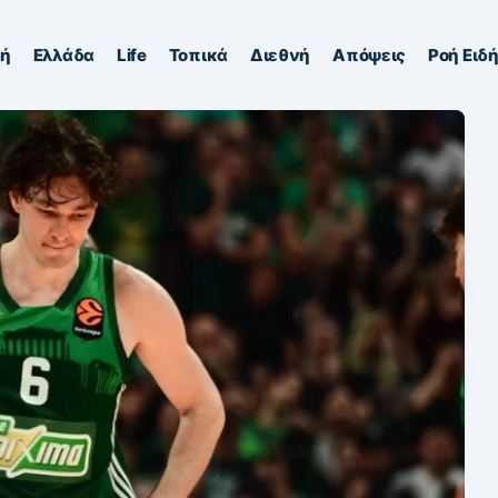
κή
Ελλάδα
Life
Τοπικά
Διεθνή
Απόψεις
Ροή Ειδ