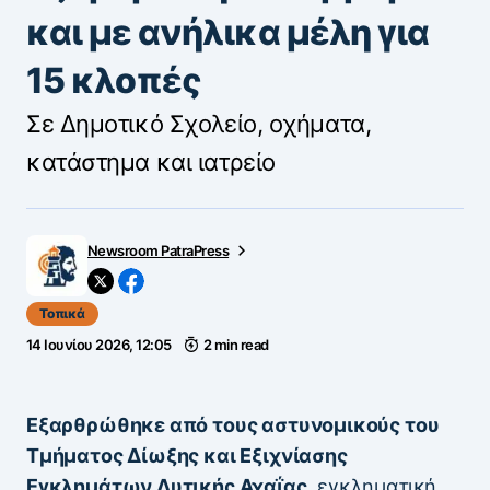
και με ανήλικα μέλη για
15 κλοπές
Σε Δημοτικό Σχολείο, οχήματα,
κατάστημα και ιατρείο
Newsroom PatraPress
Τοπικά
14 Ιουνίου 2026, 12:05
2 min read
Εξαρθρώθηκε από τους αστυνομικούς του
Τμήματος Δίωξης και Εξιχνίασης
Εγκλημάτων Δυτικής Αχαΐας,
εγκληματική