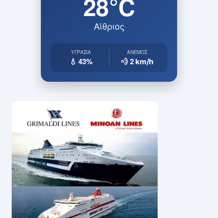
28°C
Αίθριος
ΥΓΡΑΣΊΑ
ΆΝΕΜΟΣ
💧 43%
💨 2
km/h