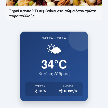
Ξηροί καρποί: Τι συμβαίνει στο σώμα όταν τρώτε
πάρα πολλούς
ΠΆΤΡΑ • ΤΏΡΑ
🌤️
34°C
Κυρίως Αίθριος
ΥΓΡΑΣΊΑ
ΆΝΕΜΟΣ
💧 31%
💨 16
km/h