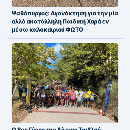
Ψαθόπυργος: Αγανάκτηση για την μία
αλλά ακατάλληλη Παιδική Χαρά εν
μέσω καλοκαιριού ΦΩΤΟ
Ο 8ος Γύρος της Λίμνης Τσιβλού