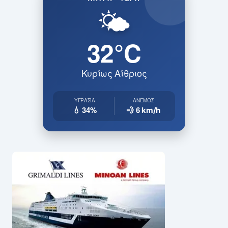
🌤️
32°C
Κυρίως Αίθριος
ΥΓΡΑΣΊΑ
ΆΝΕΜΟΣ
💧 34%
💨 6
km/h