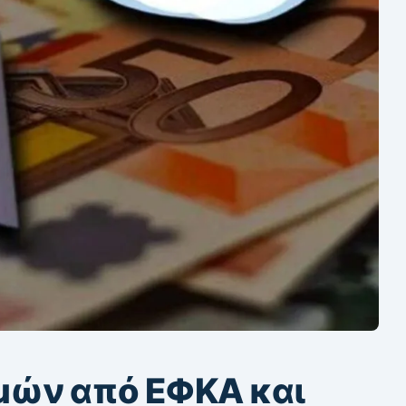
ών από ΕΦΚΑ και