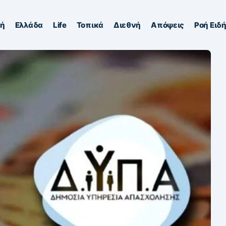
κή
Ελλάδα
Life
Τοπικά
Διεθνή
Απόψεις
Ροή Ειδ