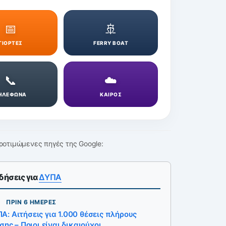
📅
🚢
ΓΙΟΡΤΕΣ
FERRY BOAT
📞
☁️
ΗΛΕΦΩΝΑ
ΚΑΙΡΟΣ
ροτιμώμενες πηγές της Google:
δήσεις για
ΔΥΠΑ
ΠΡΙΝ 6 ΗΜΈΡΕΣ
: Αιτήσεις για 1.000 θέσεις πλήρους
ης – Ποιοι είναι δικαιούχοι