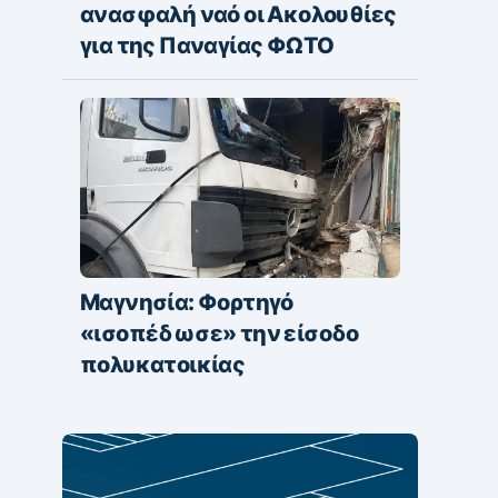
ανασφαλή ναό οι Ακολουθίες
για της Παναγίας ΦΩΤΟ
Μαγνησία: Φορτηγό
«ισοπέδωσε» την είσοδο
πολυκατοικίας