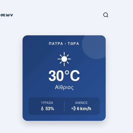
ήσεων
ΠΆΤΡΑ • ΤΏΡΑ
☀️
30°C
Αίθριος
ΥΓΡΑΣΊΑ
ΆΝΕΜΟΣ
💧 53%
💨 6
km/h