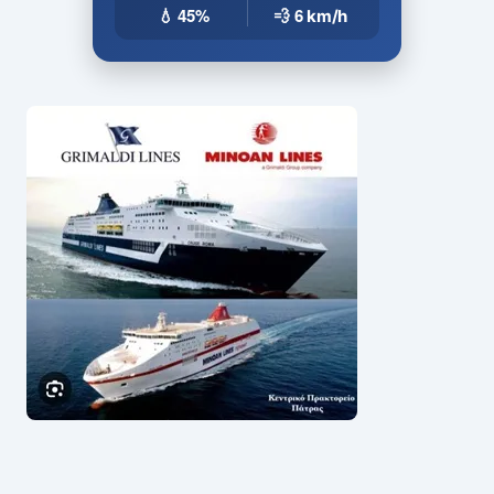
💧 45%
💨 6
km/h