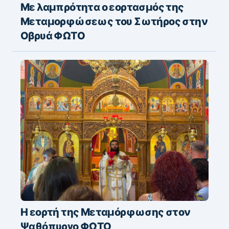
Με λαμπρότητα ο εορτασμός της
Μεταμορφώσεως του Σωτήρος στην
Οβρυά ΦΩΤΟ
Η εορτή της Μεταμόρφωσης στον
Ψαθόπυργο ΦΩΤΟ