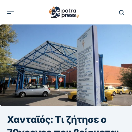
Χανταϊός: Τι ζήτησε ο