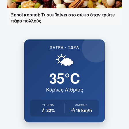
Ξηροί καρποί: Τι συμβαίνει στο σώμα όταν τρώτε
πάρα πολλούς
ΠΆΤΡΑ • ΤΏΡΑ
🌤️
35°C
Κυρίως Αίθριος
ΥΓΡΑΣΊΑ
ΆΝΕΜΟΣ
💧 32%
💨 16
km/h