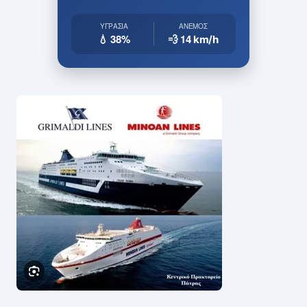
ΥΓΡΑΣΊΑ
ΆΝΕΜΟΣ
💧 38%
💨 14
km/h