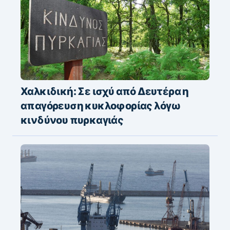
Χαλκιδική: Σε ισχύ από Δευτέρα η
απαγόρευση κυκλοφορίας λόγω
κινδύνου πυρκαγιάς