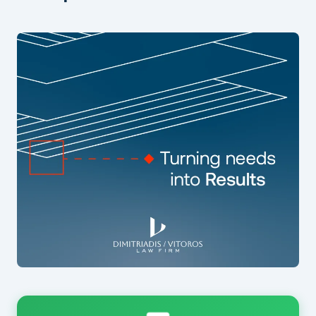
Λόγγος: Δύο μήνες μετά το διπλό
φονικό – «H πληγή παραμένει
ανοιχτή» – Η τοπική κοινωνία στο
Patrapress