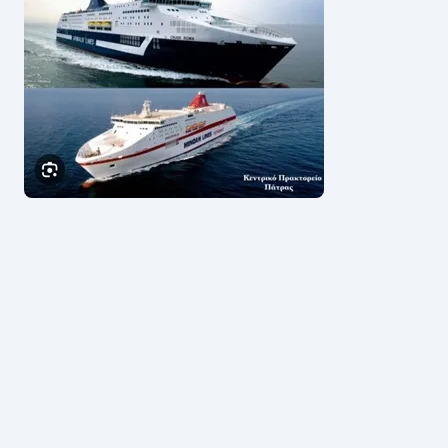
26°C
Αίθριος
ΥΓΡΑΣΊΑ
ΆΝΕΜΟΣ
💧 46%
💨 7
km/h