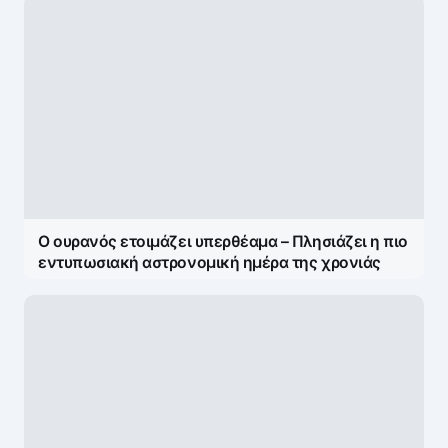
Δεν ανοίγει η μπάρα στα διόδια με το e-pass ενώ
έχει χρήματα «μέσα»;
Ο ουρανός ετοιμάζει υπερθέαμα – Πλησιάζει η πιο