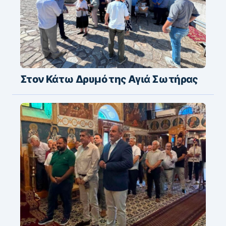
Η εορτή της Μεταμόρφωσης στον
Ψαθόπυργο ΦΩΤΟ
Στον Κάτω Δρυμό της Αγιά Σωτήρας