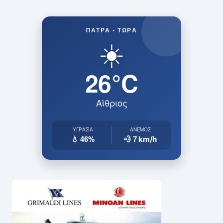
Θηλασμός: Το «θαύμα» των πρώτων 1.000
ημερών – Τι συμβαίνει στον εγκέφαλο του μωρού
ΠΆΤΡΑ • ΤΏΡΑ
☀️