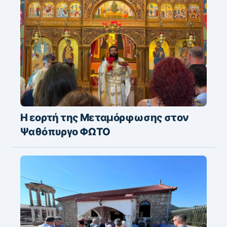
Με λαμπρότητα ο εορτασμός της
Μεταμορφώσεως του Σωτήρος στην
Οβρυά ΦΩΤΟ