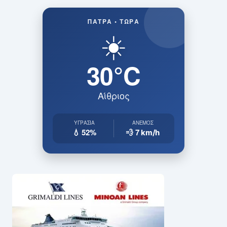
ΠΆΤΡΑ • ΤΏΡΑ
☀️
30°C
Αίθριος
ΥΓΡΑΣΊΑ
ΆΝΕΜΟΣ
💧 52%
💨 7
km/h