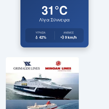
31°C
Λίγα Σύννεφα
ΥΓΡΑΣΊΑ
ΆΝΕΜΟΣ
💧 42%
💨 9
km/h