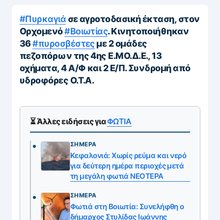
#Πυρκαγιά
σε αγροτοδασική έκταση, στον
Ορχομενό
#Βοιωτίας
. Κινητοποιήθηκαν
36
#πυροσβέστες
με 2 ομάδες
πεζοπόρων της 4ης Ε.ΜΟ.Δ.Ε., 13
οχήματα, 4 Α/Φ και 2 Ε/Π. Συνδρομή από
υδροφόρες Ο.Τ.Α.
⏳ Άλλες ειδήσεις για
ΦΩΤΙΑ
ΣΉΜΕΡΑ
Κεφαλονιά: Χωρίς ρεύμα και νερό
για δεύτερη ημέρα περιοχές μετά
τη μεγάλη φωτιά ΝΕΟΤΕΡΑ
ΣΉΜΕΡΑ
Φωτιά στη Βοιωτία: Συνελήφθη ο
δήμαρχος Στυλίδας Ιωάννης