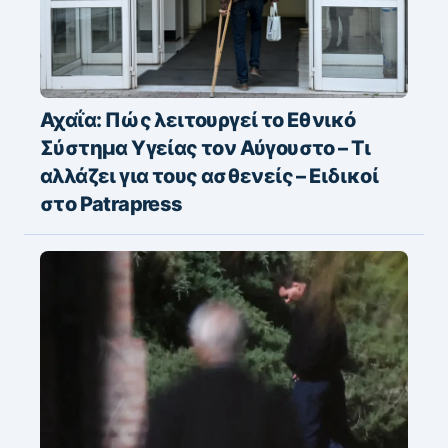
Αχαΐα: Πώς λειτουργεί το Εθνικό
Σύστημα Υγείας τον Αύγουστο – Τι
αλλάζει για τους ασθενείς – Eιδικοί
στο Patrapress