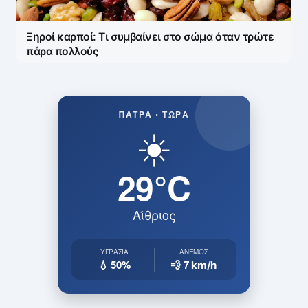
Ξηροί καρποί: Τι συμβαίνει στο σώμα όταν τρώτε
πάρα πολλούς
ΠΆΤΡΑ • ΤΏΡΑ
☀️
29°C
Αίθριος
ΥΓΡΑΣΊΑ
ΆΝΕΜΟΣ
💧 50%
💨 7
km/h