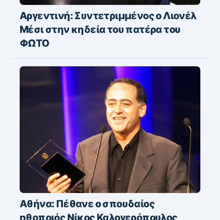
Αργεντινή: Συντετριμμένος ο Λιονέλ
Μέσι στην κηδεία του πατέρα του
ΦΩΤΟ
Αθήνα: Πέθανε ο σπουδαίος
ηθοποιός Νίκος Καλογερόπουλος