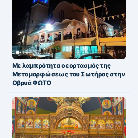
Με λαμπρότητα ο εορτασμός της
Μεταμορφώσεως του Σωτήρος στην
Οβρυά ΦΩΤΟ