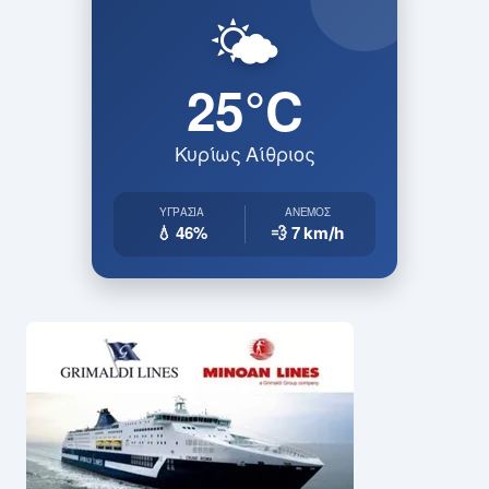
🌤️
25°C
Κυρίως Αίθριος
ΥΓΡΑΣΊΑ
ΆΝΕΜΟΣ
💧 46%
💨 7
km/h