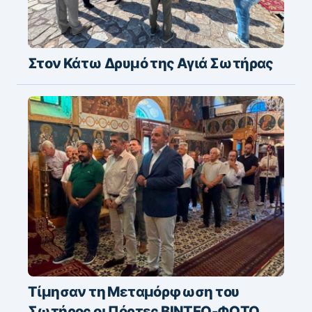
Στον Κάτω Δρυμό της Αγιά Σωτήρας
Τίμησαν τη Μεταμόρφωση του
Σωτήρος οι Πόρτες ΒΙΝΤΕΟ-ΦΩΤΟ