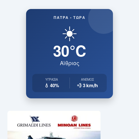
ΠΆΤΡΑ • ΤΏΡΑ
☀️
30°C
Αίθριος
ΥΓΡΑΣΊΑ
ΆΝΕΜΟΣ
💧 40%
💨 3
km/h