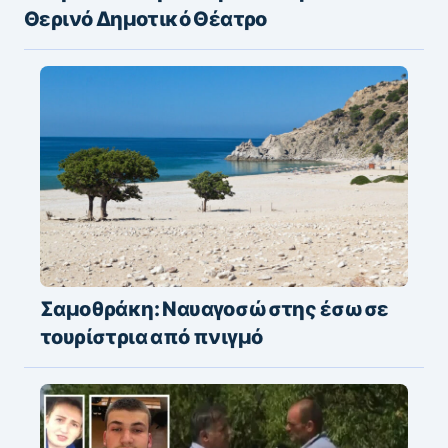
Θερινό Δημοτικό Θέατρο
Σαμοθράκη: Nαυαγοσώστης έσωσε
τουρίστρια από πνιγμό