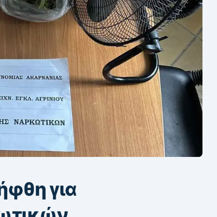
ήφθη για
κωτικών