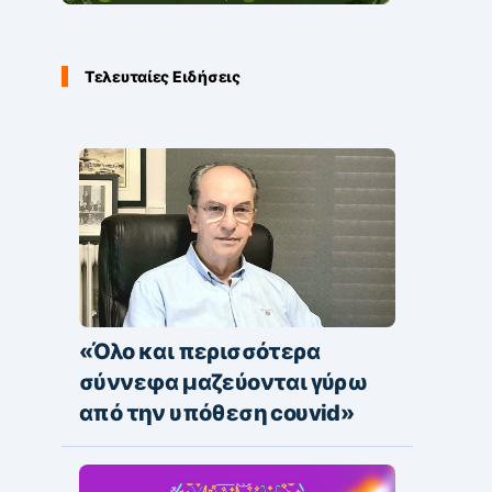
Τελευταίες Ειδήσεις
«Όλο και περισσότερα
σύννεφα μαζεύονται γύρω
από την υπόθεση coυvid»