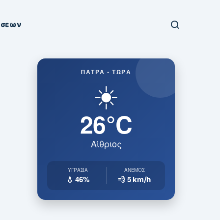
ήσεων
ΠΆΤΡΑ • ΤΏΡΑ
☀️
26°C
Αίθριος
ΥΓΡΑΣΊΑ
ΆΝΕΜΟΣ
💧 46%
💨 5
km/h