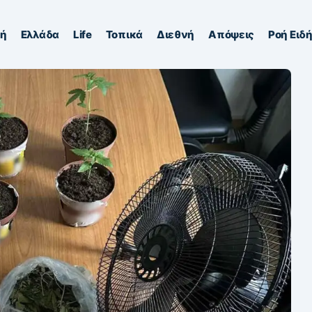
κή
Ελλάδα
Life
Τοπικά
Διεθνή
Απόψεις
Ροή Ειδ