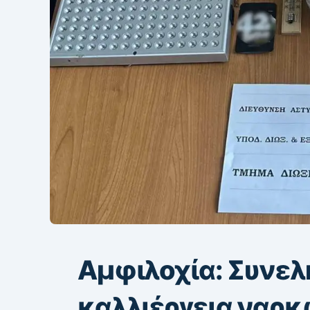
Αμφιλοχία: Συνελ
καλλιέργεια ναρ