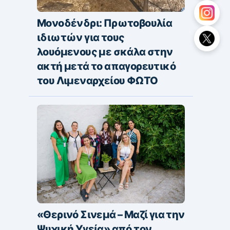
Μονοδένδρι: Πρωτοβουλία
ιδιωτών για τους
λουόμενους με σκάλα στην
ακτή μετά το απαγορευτικό
του Λιμεναρχείου ΦΩΤΟ
«Θερινό Σινεμά – Μαζί για την
Ψυχική Υγεία» από τον