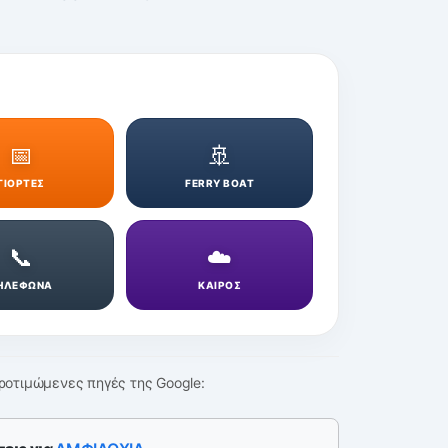
📅
🚢
ΓΙΟΡΤΕΣ
FERRY BOAT
📞
☁️
ΗΛΕΦΩΝΑ
ΚΑΙΡΟΣ
ροτιμώμενες πηγές της Google: