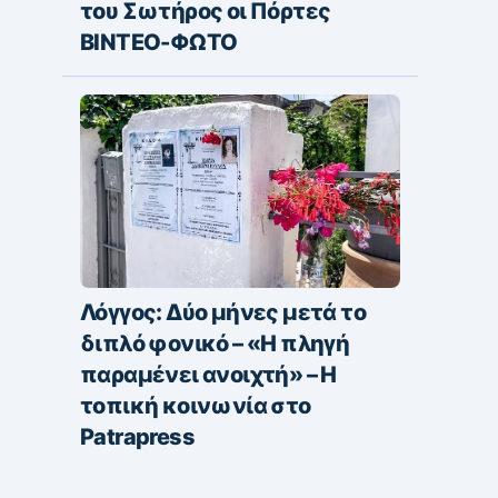
του Σωτήρος οι Πόρτες
ΒΙΝΤΕΟ-ΦΩΤΟ
Λόγγος: Δύο μήνες μετά το
διπλό φονικό – «H πληγή
παραμένει ανοιχτή» – Η
τοπική κοινωνία στο
Patrapress