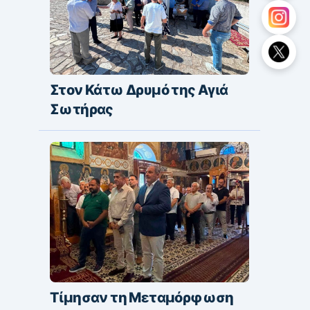
Στον Κάτω Δρυμό της Αγιά
Σωτήρας
Τίμησαν τη Μεταμόρφωση