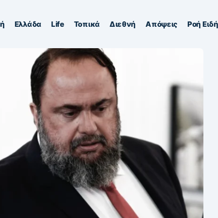
κή
Ελλάδα
Life
Τοπικά
Διεθνή
Απόψεις
Ροή Ειδ