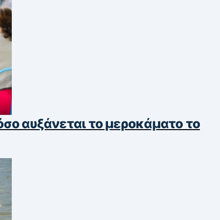
σο αυξάνεται το μεροκάματο το