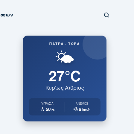
ήσεων
ΠΆΤΡΑ • ΤΏΡΑ
🌤️
27°C
Κυρίως Αίθριος
ΥΓΡΑΣΊΑ
ΆΝΕΜΟΣ
💧 50%
💨 6
km/h