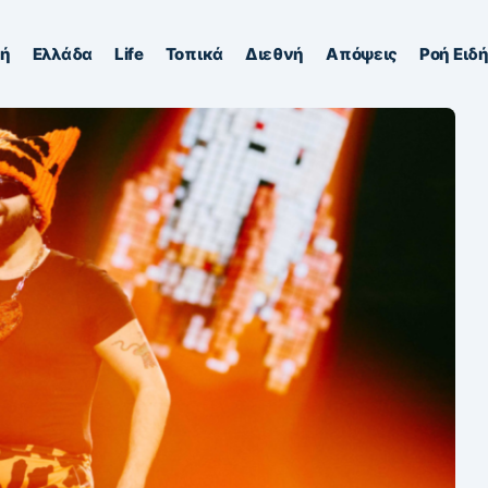
κή
Ελλάδα
Life
Τοπικά
Διεθνή
Απόψεις
Ροή Ειδ