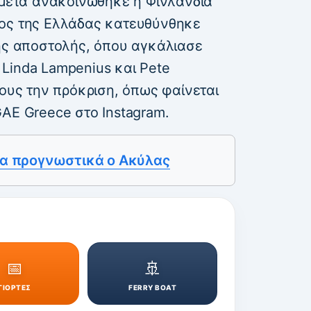
 μετά ανακοίνωθηκε η Φινλανδία
πος της Ελλάδας κατευθύνθηκε
κής αποστολής, όπου αγκάλιασε
Linda Lampenius και Pete
τους την πρόκριση, όπως φαίνεται
AE Greece στο Instagram.
τα προγνωστικά ο Ακύλας
📅
🚢
ΓΙΟΡΤΕΣ
FERRY BOAT