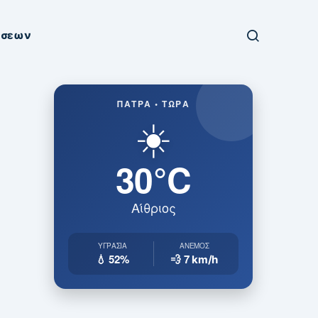
ήσεων
ΠΆΤΡΑ • ΤΏΡΑ
☀️
30°C
Αίθριος
ΥΓΡΑΣΊΑ
ΆΝΕΜΟΣ
💧 52%
💨 7
km/h