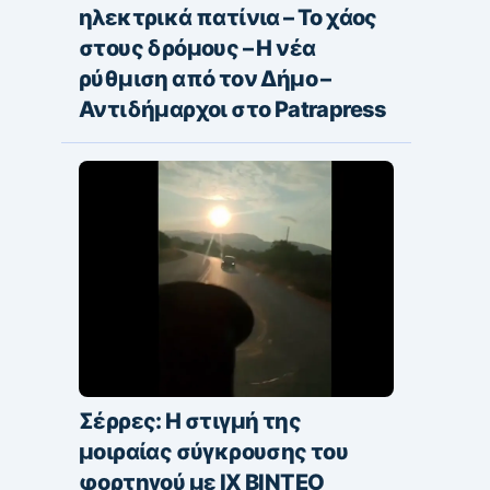
ηλεκτρικά πατίνια – Το χάος
στους δρόμους – Η νέα
ρύθμιση από τον Δήμο –
Αντιδήμαρχοι στο Patrapress
Σέρρες: Η στιγμή της
μοιραίας σύγκρουσης του
φορτηγού με ΙΧ ΒΙΝΤΕΟ