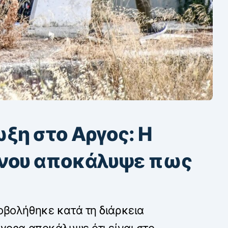
ξη στο Αργος: Η
ονου αποκάλυψε πως
οβολήθηκε κατά τη διάρκεια
γοςα αποκάλυψε ότι είναι στο