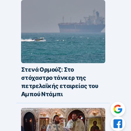
Στενά Ορμούζ: Στο
στόχαστρο τάνκερ της
πετρελαϊκής εταιρείας του
Αμπού Ντάμπι