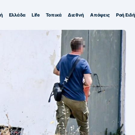
κή
Ελλάδα
Life
Τοπικά
Διεθνή
Απόψεις
Ροή Ειδ