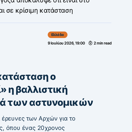
αι σε κρίσιμη κατάσταση
Ελλάδα
9 Ιουλίου 2026, 19:00
2 min read
 κατάσταση ο
» η βαλλιστική
υρά των αστυνομικών
ι έρευνες των Αρχών για το
ος, όπου ένας 20χρονος