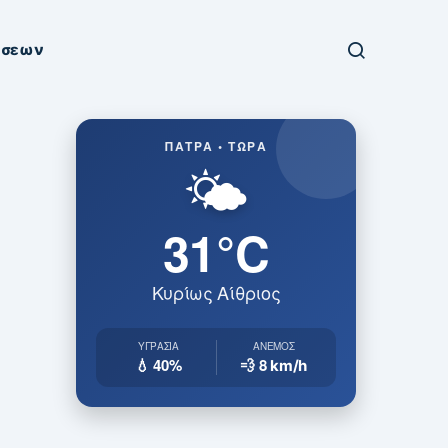
ήσεων
ΠΆΤΡΑ • ΤΏΡΑ
🌤️
31°C
Κυρίως Αίθριος
ΥΓΡΑΣΊΑ
ΆΝΕΜΟΣ
💧 40%
💨 8
km/h